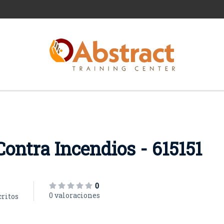
ontra Incendios - 615151
0
0 valoraciones
critos